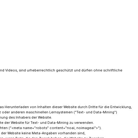
r und Videos, sind urheberrechtlich geschützt und dürfen ohne schriftliche
as Herunterladen von Inhalten dieser Website durch Dritte für die Entwicklung,
enz oder anderen maschinellen Lernsystemen ("Text- und Data-Mining")
mmung des Inhabers der Website.
lte der Website für Text- und Data-Mining zu verwenden.
ten ("<meta name="robots" content="noai, noimageai">").
f der Website keine Meta-Angaben vorhanden sind,