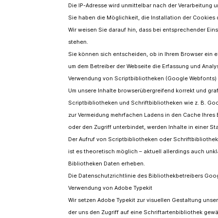
Die IP-Adresse wird unmittelbar nach der Verarbeitung 
Sie haben die Möglichkeit, die Installation der Cookies
Wir weisen Sie darauf hin, dass bei entsprechender Eins
stehen.
Sie können sich entscheiden, ob in Ihrem Browser ein 
um dem Betreiber der Webseite die Erfassung und Analys
Verwendung von Scriptbibliotheken (Google Webfonts)
Um unsere Inhalte browserübergreifend korrekt und gra
Scriptbibliotheken und Schriftbibliotheken wie z. B. 
zur Vermeidung mehrfachen Ladens in den Cache Ihres B
oder den Zugriff unterbindet, werden Inhalte in einer St
Der Aufruf von Scriptbibliotheken oder Schriftbibliothe
ist es theoretisch möglich – aktuell allerdings auch un
Bibliotheken Daten erheben.
Die Datenschutzrichtlinie des Bibliothekbetreibers Goo
Verwendung von Adobe Typekit
Wir setzen Adobe Typekit zur visuellen Gestaltung unsere
der uns den Zugriff auf eine Schriftartenbibliothek gew