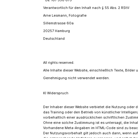
DE 167 336 673
Verantwortlich für den Inhalt nach § 55 Abs. 2 RStV:
Arne Lesmann, Fotografie
Sillemstrasse 60a
20257 Hamburg
Deutschland
All rights reserved.
Alle Inhalte dieser Website, einschließlich Texte, Bilde
Genehmigung nicht verwendet werden.
KI Widerspruch
Der Inhaber dieser Website verbietet die Nutzung oder d
das Training oder den Betrieb von künstlicher Intellig
vorbehaltlich einer ausdrücklichen schriftlichen Zusti
Ohne eine solche Zustimmung ist es untersagt, die Inha
Vorhandene Meta-Angaben im HTML-Code sind zu beach
Der Nutzungsvorbehalt gilt jedoch auch dann, wenn au