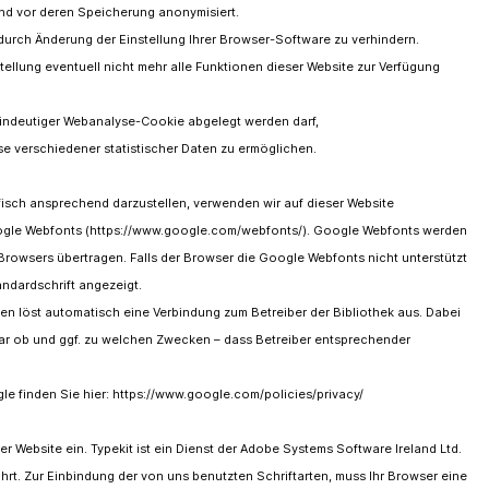
und vor deren Speicherung anonymisiert.
 durch Änderung der Einstellung Ihrer Browser-Software zu verhindern.
tellung eventuell nicht mehr alle Funktionen dieser Website zur Verfügung
eindeutiger Webanalyse-Cookie abgelegt werden darf,
e verschiedener statistischer Daten zu ermöglichen.
fisch ansprechend darzustellen, verwenden wir auf dieser Website
Google Webfonts (https://www.google.com/webfonts/). Google Webfonts werden
rowsers übertragen. Falls der Browser die Google Webfonts nicht unterstützt
andardschrift angezeigt.
ken löst automatisch eine Verbindung zum Betreiber der Bibliothek aus. Dabei
klar ob und ggf. zu welchen Zwecken – dass Betreiber entsprechender
gle finden Sie hier: https://www.google.com/policies/privacy/
r Website ein. Typekit ist ein Dienst der Adobe Systems Software Ireland Ltd.
ährt. Zur Einbindung der von uns benutzten Schriftarten, muss Ihr Browser eine