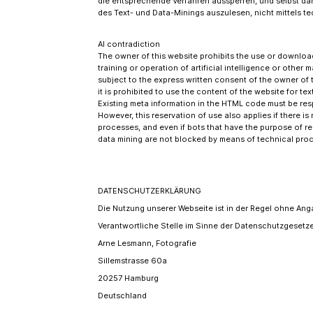
die entsprechende Verfahren aussperren, und selbst da
des Text- und Data-Minings auszulesen, nicht mittels t
AI contradiction
The owner of this website prohibits the use or download
training or operation of artificial intelligence or other 
subject to the express written consent of the owner of
it is prohibited to use the content of the website for tex
Existing meta information in the HTML code must be re
However, this reservation of use also applies if there 
processes, and even if bots that have the purpose of re
data mining are not blocked by means of technical pro
DATENSCHUTZERKLÄRUNG
Die Nutzung unserer Webseite ist in der Regel ohne A
Verantwortliche Stelle im Sinne der Datenschutzgeset
Arne Lesmann, Fotografie
Sillemstrasse 60a
20257 Hamburg
Deutschland