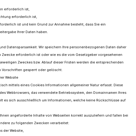
n erforderlich ist,
chtung erforderlich ist,
forderlich ist und kein Grund zur Annahme besteht, dass Sie ein
eitergabe Ihrer Daten haben.
 und Datensparsamkeit. Wir speichern Ihre personenbezogenen Daten daher
en Zwecke erforderlich ist oder wie es die vom Gesetzgeber vorgesehenen
s jeweiligen Zweckes bzw. Ablauf dieser Fristen werden die entsprechenden
Vorschriften gesperrt oder gelöscht.
rer Website
sch mittels eines Cookies Informationen allgemeiner Natur erfasst. Diese
rt des Webbrowsers, das verwendete Betriebssystem, den Domainnamen Ihres
elt es sich ausschließlich um Informationen, welche keine Rückschlüsse auf
hnen angeforderte Inhalte von Webseiten korrekt auszuliefern und fallen bei
ondere zu folgenden Zwecken verarbeitet:
s der Website,