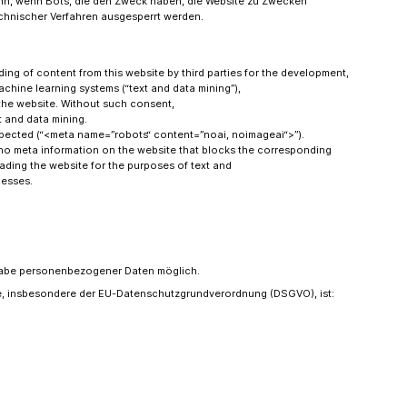
nn, wenn Bots, die den Zweck haben, die Website zu Zwecken
echnischer Verfahren ausgesperrt werden.
ing of content from this website by third parties for the development,
machine learning systems (“text and data mining”),
 the website. Without such consent,
t and data mining.
spected (“<meta name=”robots“ content=”noai, noimageai“>”).
is no meta information on the website that blocks the corresponding
ading the website for the purposes of text and
cesses.
ngabe personenbezogener Daten möglich.
ze, insbesondere der EU-Datenschutzgrundverordnung (DSGVO), ist: